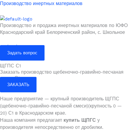
Перейти
Производство инертных материалов
к
содержимому
Производство и продажа инертных материалов по ЮФО
Краснодарский край Белореченский район, с. Школьное
+7 (988) 080-23-70
Задать вопрос
Меню
ЩГПС С1
Заказать производство щебеночно-гравийно-песчаная
смесь С1
ЗАКАЗАТЬ
Наше предприятие — крупный производитель ЩГПС
(щебеночно-гравийно-песчаной смеси)(крупность 0 —
20) С1 в Краснодарском крае.
Наша компания предлагает
купить ЩПГС
у
производителя непосредственно от дробилки.